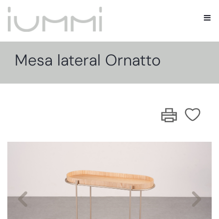
Mesa lateral Ornatto
Previous
Nex